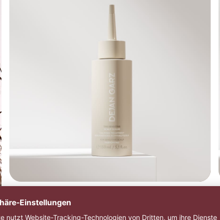
Sensitive Scalp Serum
12,95€
Beruhigt gereizte, trockene Kopfhaut — täglich und