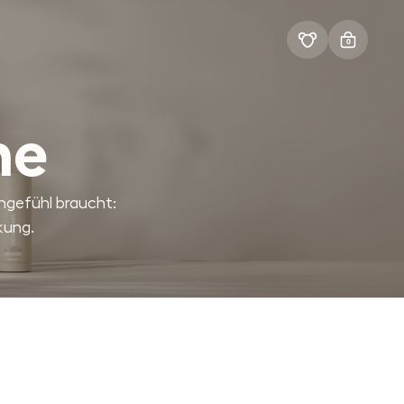
0
ne
engefühl braucht:
kung.