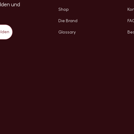
elden und
Shop
Kon
Die Brand
FA
lden
Glossary
Bes